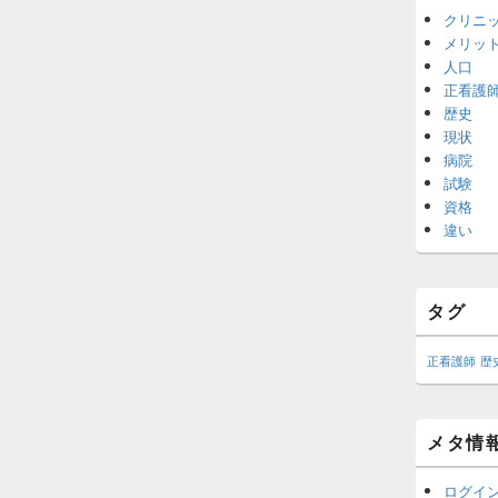
クリニ
メリッ
人口
正看護
歴史
現状
病院
試験
資格
違い
タグ
正看護師
歴
メタ情
ログイ