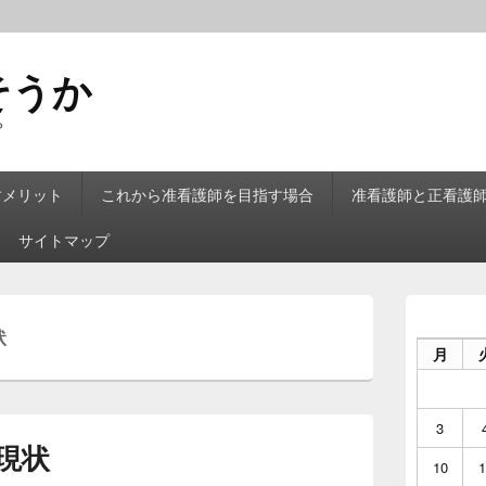
そうか
？
すメリット
これから准看護師を目指す場合
准看護師と正看護
サイトマップ
メ
イ
状
ン
月
サ
イ
ド
バ
3
ー
現状
ウ
10
1
ィ