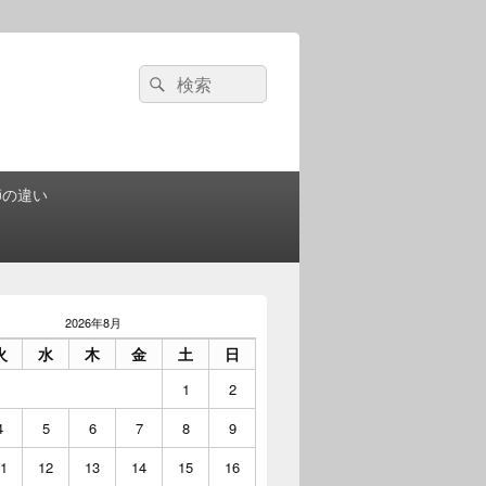
検
検
索:
索
師の違い
2026年8月
火
水
木
金
土
日
1
2
4
5
6
7
8
9
1
12
13
14
15
16