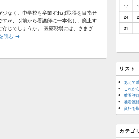
ジ
17
1
ェ
が少なく、中学校を卒業すれば取得を目指せ
ッ
24
2
ですが、以前から看護師に一本化し、廃止す
ト
エ
ご存じでしょうか。 医療現場には、さまざ
31
リ
准看護師の歴史と現状
を読む
→
ア
リスト
あえて
これか
准看護
准看護
資格を
カテゴ