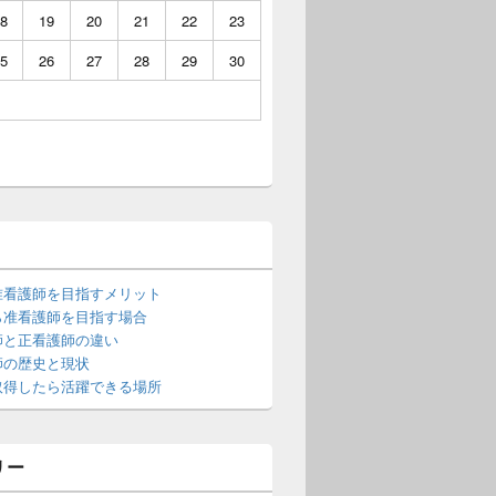
8
19
20
21
22
23
5
26
27
28
29
30
准看護師を目指すメリット
ら准看護師を目指す場合
師と正看護師の違い
師の歴史と現状
取得したら活躍できる場所
リー