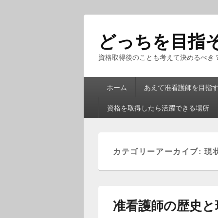
どっちを目指
資格取得後のことも考えて決めるべき
メ
ホーム
あえて准看護師を目指
イ
ン
資格を取得したら活躍できる場所
メ
ニ
ュ
ー
カテゴリーアーカイブ:
現
准看護師の歴史と