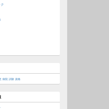
ック
ト
師
史
病院
試験
資格
報
ン